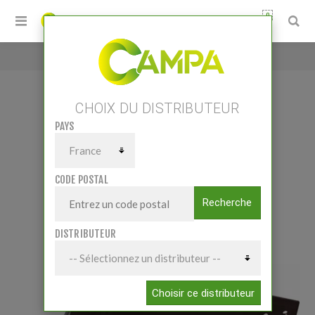
0
Accueil
/
VERSOIR BORE GAUCHE NAUD
CHOIX DU DISTRIBUTEUR
PAYS
VERSOIR BORE GAUCHE NAUD
CODE POSTAL
Recherche
DISTRIBUTEUR
Choisir ce distributeur