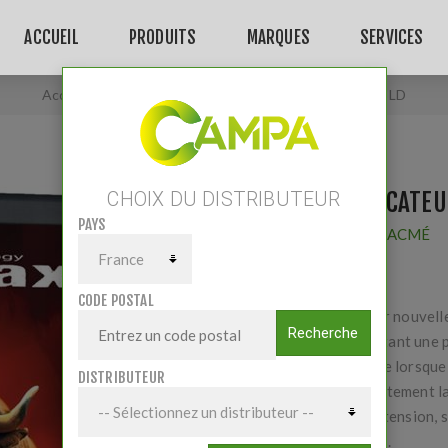
ACCUEIL
PRODUITS
MARQUES
SERVICES
Accueil
/
ELECTRIFICATEUR VMAX VX CONNECT'LD
ELECTRIFICATEU
CHOIX DU DISTRIBUTEUR
PAYS
Fournisseur:
LACMÉ
CODE POSTAL
Électrificateur nouvel
Recherche
VMax permettant une 
garde inégalée lorsque
DISTRIBUTEUR
envahi complètement la
Sa très haute tension, 
ces conditions.