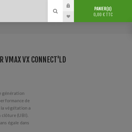
PANIER
0
0,00 € TTC
R VMAX VX CONNECT'LD
le génération
performance de
 la végétation a
 clôture (UBI).
sans égale dans