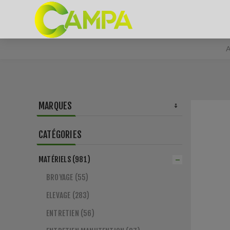
A
MARQUES
CATÉGORIES
MATÉRIELS (981)
BROYAGE (55)
ELEVAGE (283)
ENTRETIEN (56)