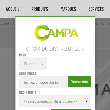
ACCUEIL
PRODUITS
MARQUES
SERVICES
ccueil
/
Matériels
/
Travail du sol
/
Déchaumeurs à dents / Chis
CHOIX DU DISTRIBUTEUR
PAYS
CODE POSTAL
Recherche
DISTRIBUTEUR