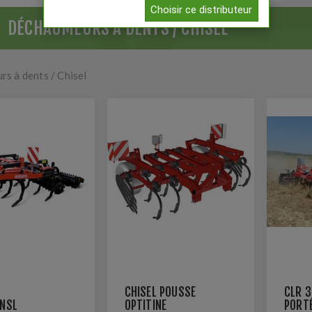
Choisir ce distributeur
DÉCHAUMEURS À DENTS / CHISEL
s à dents / Chisel
CHISEL POUSSÉ
CLR 3
 NSL
OPTITINE
PORT